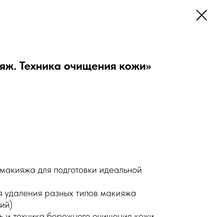
яж. Техника очищения кожи»
-макияжа для подготовки идеальной
я удаления разных типов макияжа
кий)
ь и техника бережного очищения кожи