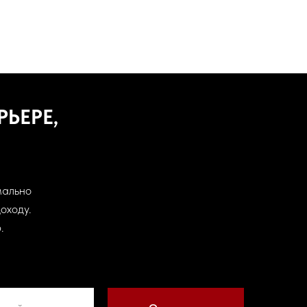
ЬЕРЕ,
мально
оходу.
.