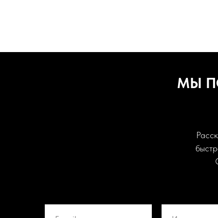
МЫ П
Расск
быстр