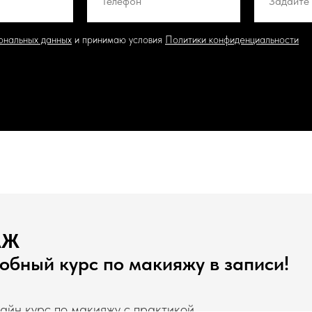
ональных данных
и принимаю условия
Политики конфиденциальности
Если в течение часа наш менеджер не свяжется с вами,
та позвоните нам по телефону или напишите в мессенджерах +7 904
АЖ
бный курс по макияжу в записи!
йн курс по макияжу с практикой.