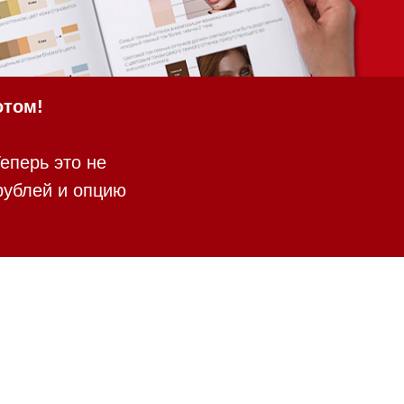
отом!
еперь это не
рублей и опцию