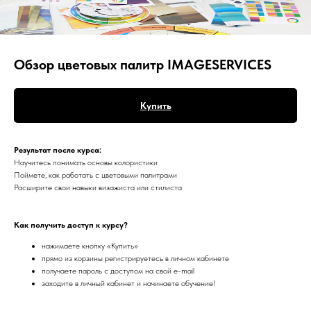
Обзор цветовых палитр IMAGESERVICES
Купить
Результат после курса:
Научитесь понимать основы колористики
Поймете, как работать с цветовыми палитрами
Расширите свои навыки визажиста или стилиста
Как получить доступ к курсу?
нажимаете кнопку «Купить»
прямо из корзины регистрируетесь в личном кабинете
получаете пароль с доступом на свой e-mail
заходите в личный кабинет и начинаете обучение!