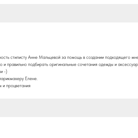
ность стилисту Анне Мальцевой за помощь в создании подходящего мн
о и правильно подбирать оригинальные сочетания одежды и аксессуар
и -)
парикмахеру Елене.
м и процветания