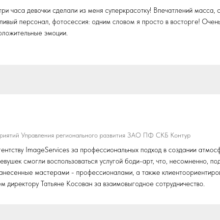
три часа девочки сделали из меня суперкрасотку! Впечатлений масса,
ливый персонал, фотосессия: одним словом я просто в восторге! Очен
оложительные эмоции.
приятий Управления регионального развития ЗАО ПФ СКБ Контур
нтству ImageServices за профессиональных подход в создании атмос
вушек смогли воспользоваться услугой боди-арт, что, несомненно, п
нанесенные мастерами - профессионалами, а также клиентоориентиров
 директору Татьяне Косован за взаимовыгодное сотрудничество.