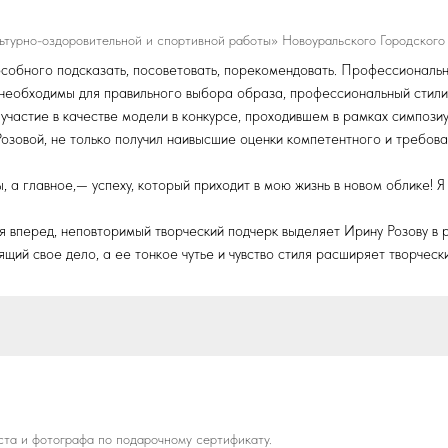
турно-оздоровительной и спортивной работы» Новоуральского Городского 
собного подсказать, посоветовать, порекомендовать. Профессиональн
та необходимы для правильного выбора образа, профессиональный стили
 участие в качестве модели в конкурсе, проходившем в рамках симпоз
Розовой, не только получил наивысшие оценки компетентного и требова
, а главное,— успеху, который приходит в мою жизнь в новом облике! 
 вперед, неповторимый творческий подчерк выделяет Ирину Розову в 
щий свое дело, а ее тонкое чутье и чувство стиля расширяет творческ
ста и фотографа по подарочному сертификату.