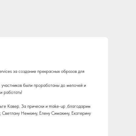
vices за создание прекрасных образов для
ы участников были проработаны до мелочей и
и работать!
ьге Кавер. За прически и make-up ,благодарим
, Светлану Немкину, Елену Симахину, Екатерину