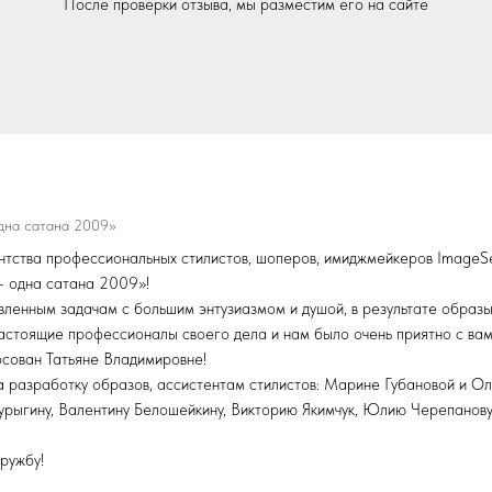
После проверки отзыва, мы разместим его на сайте
одна сатана 2009»
ства профессиональных стилистов, шоперов, имиджмейкеров ImageSer
 - одна сатана 2009»!
вленным задачам с большим энтузиазмом и душой, в результате образ
настоящие профессионалы своего дела и нам было очень приятно с вам
сован Татьяне Владимировнe!
а разработку образов, ассистентам стилистов: Марине Губановой и Ол
 Турыгину, Валентину Белошейкину, Викторию Якимчук, Юлию Черепанову
ружбу!