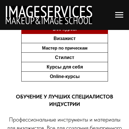
Главная
Курсы
Все курсы
→
→
Все курсы
Визажист
Мастер по прическам
Стилист
Курсы для себя
Online-курсы
Курсы для новичка →
ОБУЧЕНИЕ У ЛУЧШИХ СПЕЦИАЛИСТОВ
Курсы повышения квалификации
ИНДУСТРИИ
для опытных мастеров →
Профессиональные инструменты и материалы
для визажистов. Все для создания безупречного