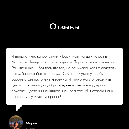
Отзывы
Я прошла курс колористики у Василисы, когда училась в
Агентстве Imageservices на курсе « Персональный стилист».
Раньше я очень боялась цветов, не понимала, как их сочетать
и тем более работать с ними! Сейчас я чувствую себя в
работе с цветом очень уверенно. Я точно могу определить
цветотип клиента, подобрать нужные цвета в гардероб и
сочетать цвета в индивидуальной палитре. И я ставлю цену
на свои услуги уже уверенно!
Мария
Стилист