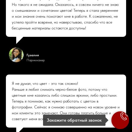
Но такого я не ожидала. Оказалось, я совсем ничего не знаю
о смешивании и сочетании цветов! Теперь я стала увереннее
и мои знания очень помогают мне в работе. К сожалению, не
успела пройти вовремя, но наверстываю, спасибо что все
бесценные материалы остаются доступны!
Гузалия
Парикмахер
Я не думал, что цвет - это так сложно!
Раньше я любил снимать черно-белое фото, потому что
цветные мне казались либо слишком яркими, либо простыми.
Теперь я понимаю, как нужно работать с цветом в
фотографии. Сейчас я снимаю совершенно на новом уровне и
мои клиенты это замечают. Они готовы платить больше и
советуют меня всем)
Закажите обратный звонок