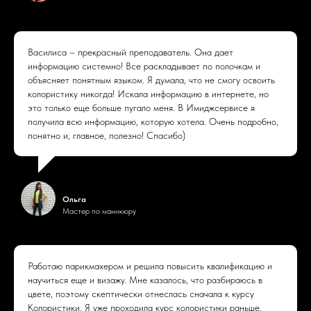
Василиса – прекрасный преподаватель. Она дает
информацию системно! Все раскладывает по полочкам и
объясняет понятным языком. Я думала, что не смогу освоить
колористику никогда! Искала информацию в интернете, но
это только еще больше пугало меня. В Имиджсервисе я
получила всю информацию, которую хотела. Очень подробно,
понятно и, главное, полезно! Спасибо)
Ольга
Мастер по маникюру
Работаю парикмахером и решила повысить квалификацию и
научиться еще и визажу. Мне казалось, что разбираюсь в
цвете, поэтому скептически отнеслась сначала к курсу
Колористики. Я уже проходила курс колористики раньше.