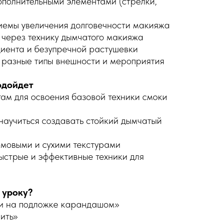
дополнительными элементами (стрелки,
иемы увеличения долговечности макияжа
 через технику дымчатого макияжа
диента и безупречной растушевки
д разные типы внешности и мероприятия
одойдет
ам для освоения базовой техники смоки
научиться создавать стойкий дымчатый
ремовыми и сухими текстурами
ыстрые и эффективные техники для
 уроку?
ки на подложке карандашом»
пить»