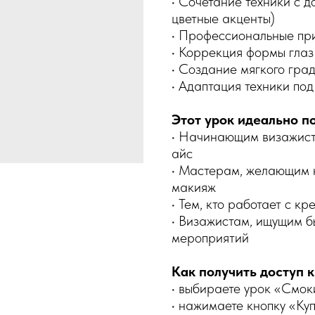
• Сочетание техники с 
цветные акценты)
• Профессиональные пр
• Коррекция формы глаз
• Создание мягкого гра
• Адаптация техники по
Этот урок идеально п
• Начинающим визажист
айс
• Мастерам, желающим 
макияж
• Тем, кто работает с к
• Визажистам, ищущим б
мероприятий
Как получить доступ к
• выбираете урок «Смо
• нажимаете кнопку «Ку