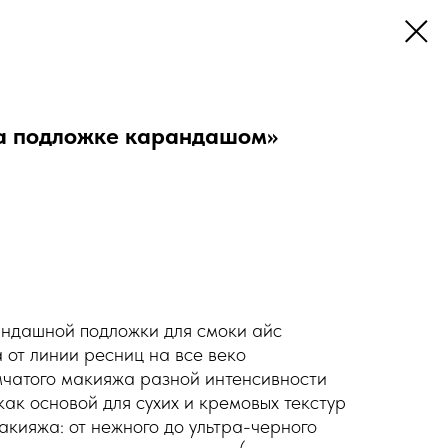
на подложке карандашом»
андашной подложки для смоки айс
 от линии ресниц на все веко
мчатого макияжа разной интенсивности
как основой для сухих и кремовых текстур
акияжа: от нежного до ультра-черного