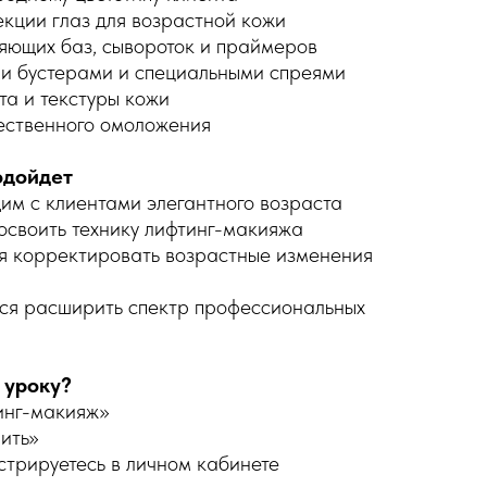
екции глаз для возрастной кожи
яющих баз, сывороток и праймеров
ми бустерами и специальными спреями
та и текстуры кожи
ественного омоложения
одойдет
им с клиентами элегантного возраста
освоить технику лифтинг-макияжа
ься корректировать возрастные изменения
мся расширить спектр профессиональных
 уроку?
инг-макияж»
пить»
стрируетесь в личном кабинете