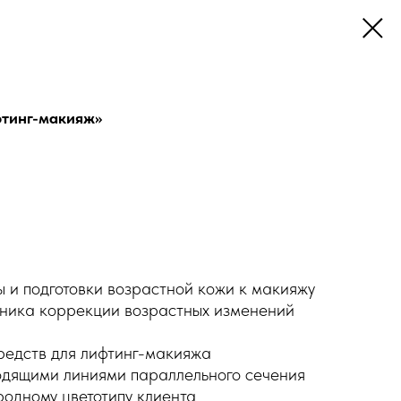
фтинг-макияж»
ы и подготовки возрастной кожи к макияжу
хника коррекции возрастных изменений
редств для лифтинг-макияжа
ходящими линиями параллельного сечения
родному цветотипу клиента