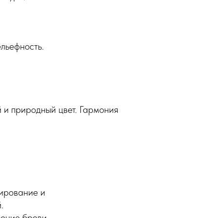
льефность.
 и природный цвет. Гармония
нирование и
.
ение брови.