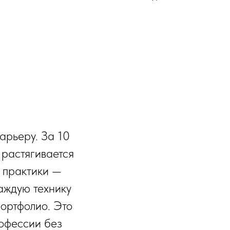
карьеру. За 10
 растягивается
 практики —
аждую технику
портфолио. Это
рофессии без