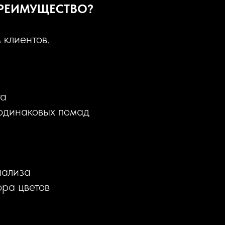
ПРЕИМУЩЕСТВО?
 клиентов.
та
 одинаковых помад
нализа
ора цветов